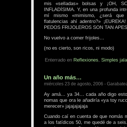
mis «selladas» bolsas y ¡OH, S
INFLADÍSIMA. Y, en una profunda intr
mí mismo «mimismo, ¿será que 
flatulencias ahí adentro?» ¡EUREK
PEDOS FRIJOLEROS SON TAN APEST
No vuelvo a comer frijoles…
(no es cierto, son ricos, ni modo)
Enterrado en
Reflexiones
,
Simples jal
Un año más…
miércoles 23 de agosto, 2006 - Garabate
Ay amá… ya 34… cada año digo esto 
nomas que ora le añadiría «ya toy ruc
merecer» jajajajajaja
Cuando caí en cuenta de que nomás me
a los fatídicos 50, me quedé de a seis