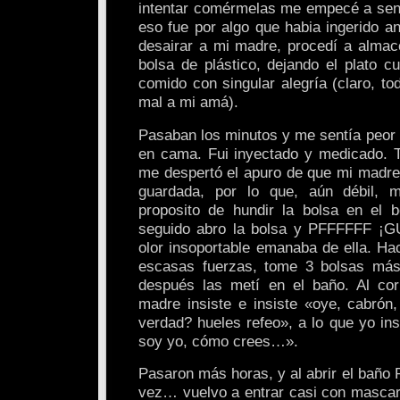
intentar comérmelas me empecé a sent
eso fue por algo que habia ingerido a
desairar a mi madre, procedí a alma
bolsa de plástico, dejando el plato c
comido con singular alegría (claro, to
mal a mi amá).
Pasaban los minutos y me sentía peor 
en cama. Fui inyectado y medicado. To
me despertó el apuro de que mi madre
guardada, por lo que, aún débil, 
proposito de hundir la bolsa en el 
seguido abro la bolsa y PFFFFFF 
olor insoportable emanaba de ella. Ha
escasas fuerzas, tome 3 bolsas más,
después las metí en el baño. Al cor
madre insiste e insiste «oye, cabrón
verdad? hueles refeo», a lo que yo in
soy yo, cómo crees…».
Pasaron más horas, y al abrir el baño P
vez… vuelvo a entrar casi con mascari