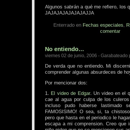
Algunos sabrán a qué me refiero, los 
JAJAJAJAJAJAJAJJA
Enterrado en
Fechas especiales
,
R
comentar
No entiendo…
viernes 02 de junio, 2006 - Garabateado 
De verda que no entiendo. Mi discern
comprender algunas absurdeces de hoy
Por mencionar dos:
1.
El video de Edgar
. Un video en el
cae al agua por culpa de los culero
incluso pudo haberse lastimado s
FAMOSISIMO! O sea, si, ta chistoso.
pero que hasta en el periodico le hag
escapa a mi comprension. Creo que i
niño piden que no se mencionen sus ap