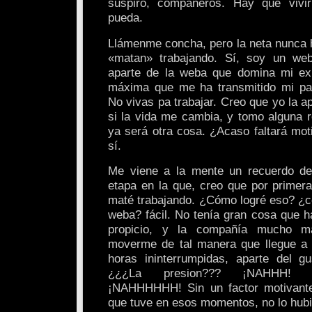
suspiro, compañeros. Hay que vivi
pueda.
Llámenme concha, pero la neta nunca h
«matan» trabajando. Sí, soy un web
aparte de la weba que domina mi exi
máxima que me ha transmitido mi padr
No vivas pa trabajar. Creo que yo la a
si la vida me cambia, y tomo alguna r
ya será otra cosa. ¿Acaso faltará mot
sí.
Me viene a la mente un recuerdo d
etapa en la que, creo que por primer
maté trabajando. ¿Cómo logré eso? ¿c
weba? fácil. No tenía gran cosa que h
propicio, y la compañía mucho 
moverme de tal manera que llegue a 
horas ininterrumpidas, aparte del g
¿¿¿La presion??? ¡NAHHH! ¿
¡NAHHHHHH! Sin un factor motivante
que tuve en esos momentos, no lo hub