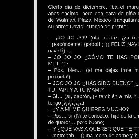
Cierto día de diciembre, iba el maru
años encima, pero con cara de niño d
de Walmart Plaza México tranquila
su primo David, cuando de pronto:
– ¡¡JO JO JO!! (uta madre, ¡ya me
¡¡¡escóndeme, gordo!!!) ¡¡¡FELIZ NAVI
navidá)…
– JO JO JO ¿CÓMO TE HAS PO
MIJITO?
– Pos, bien… (si me dejas irme me
prometo!)
– JOO JO JO ¿HAS SIDO BUENO? 
TU PAPI Y A TU MAMI?
– Sí… (sí, cabrón, ¡y también a mis h
tengo jajajajaja)
– ¿Y A MÍ ME QUIERES MUCHO?
– Pos… sí (Ni te conozco, hijo de la ch
de querer… pero bueno)
– Y ¿QUÉ VAS A QUERER QUE TE T
– mmmhhh… (¡una mona de carne y hu