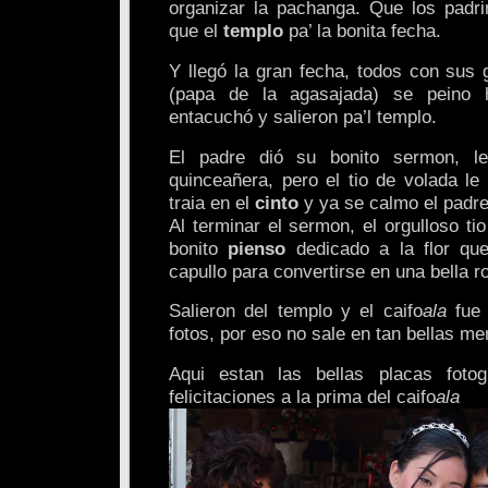
organizar la pachanga. Que los padr
que el
templo
pa’ la bonita fecha.
Y llegó la gran fecha, todos con sus ga
(papa de la agasajada) se peino h
entacuchó y salieron pa’l templo.
El padre dió su bonito sermon, l
quinceañera, pero el tio de volada le
traia en el
cinto
y ya se calmo el padre
Al terminar el sermon, el orgulloso tio
bonito
pienso
dedicado a la flor qu
capullo para convertirse en una bella 
Salieron del templo y el caifo
ala
fue 
fotos, por eso no sale en tan bellas m
Aqui estan las bellas placas fotog
felicitaciones a la prima del caifo
ala