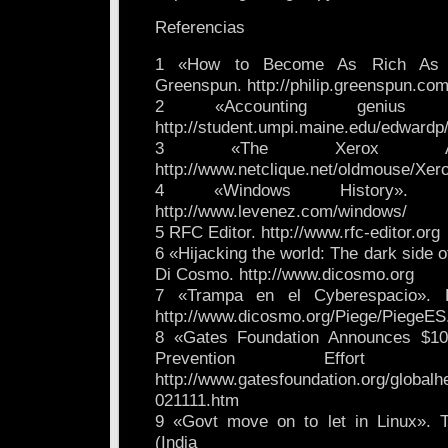
Referencias
1 «How to Become As Rich As Bi
Greenspun. http://philip.greenspun.com
2 «Accounting genius o
http://student.umpi.maine.edu/edwardp/
3 «The Xerox Alt
http://www.netclique.net/oldmouse/Xero
4 «Windows History». É
http://www.levenez.com/windows/
5 RFC Editor. http://www.rfc-editor.org
6 «Hijacking the world: The dark side o
Di Cosmo. http://www.dicosmo.org
7 «Trampa en el Cyberespacio». 
http://www.dicosmo.org/Piege/PiegeES
8 «Gates Foundation Announces $10
Prevention Effort 
http://www.gatesfoundation.org/global
021111.htm
9 «Govt move on to let in Linux».
(India Ti