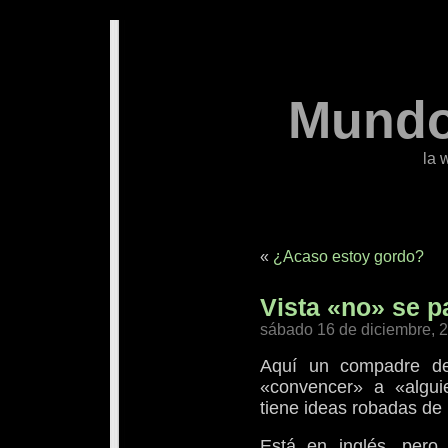
Mundo
la 
«
¿Acaso estoy gordo?
Vista «no» se 
sábado 16 de diciembre, 
Aquí un compadre de
«convencer» a «algu
tiene ideas robadas d
Está en inglés, pero