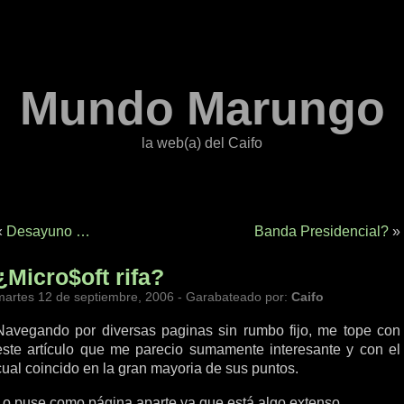
Mundo Marungo
la web(a) del Caifo
«
Desayuno …
Banda Presidencial?
»
¿Micro$oft rifa?
martes 12 de septiembre, 2006 - Garabateado por:
Caifo
Navegando por diversas paginas sin rumbo fijo, me tope con
este artículo que me parecio sumamente interesante y con el
cual coincido en la gran mayoria de sus puntos.
Lo puse como página aparte ya que está algo extenso.