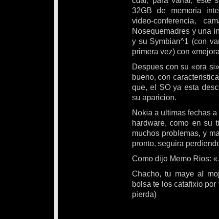
cual, para variar, este 
32GB de memoria inter
video-conferencia, c
Nosequemadres y una infi
y su Symbian^1 (con var
primera vez) con «mejora
Despues con su «ora si»
bueno, con caracteristica
que, el SO ya esta des
su aparicion.
Nokia a ultimas fechas 
hardware, como en su ti
muchos problemas, y mas
pronto, seguira perdiendo 
Como dijo Memo Rios: «
Chacho, tu maye al moj
bolsa te los catafixio po
pierda)